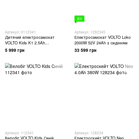
Хіт
Артикул: 0112341
Артикул: 1282345
Дитячий електросамокат
Електросамокат VOLTO Loko
VOLTO Kids K1 2.5Ah
2000W 52V 24Ah з сидінням
блакитний, для дітей від 4
5 999 грн
33 599 грн
років
Артикул: 112341
Артикул: 128234
Велобіг VOLTO Kids Синій
Електроскейт VOLTO Neo