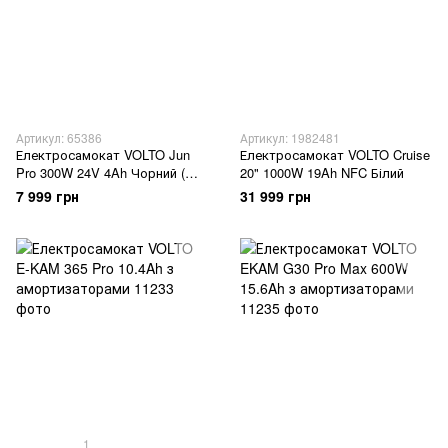
Артикул: 65386
Артикул: 1982481
Електросамокат VOLTO Jun
Електросамокат VOLTO Cruise
Pro 300W 24V 4Ah Чорний (
20" 1000W 19Ah NFC Білий
підлітковий)
7 999 грн
31 999 грн
1