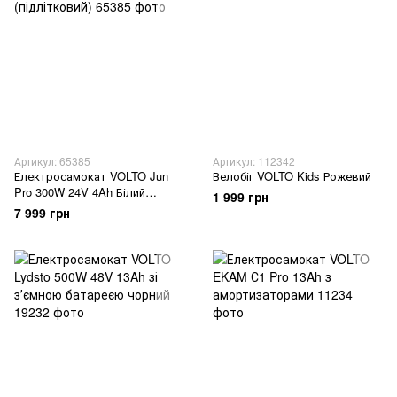
Артикул: 65385
Артикул: 112342
Електросамокат VOLTO Jun
Велобіг VOLTO Kids Рожевий
Pro 300W 24V 4Ah Білий
1 999 грн
(підлітковий)
7 999 грн