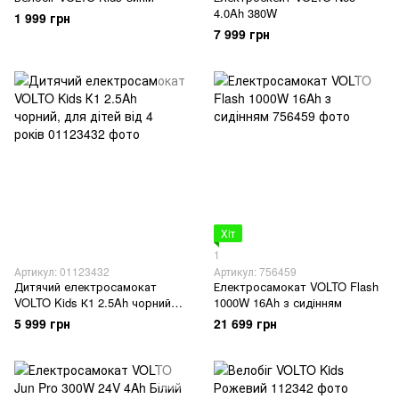
4.0Ah 380W
1 999 грн
7 999 грн
Хіт
1
Артикул: 01123432
Артикул: 756459
Дитячий електросамокат
Електросамокат VOLTO Flash
VOLTO Kids К1 2.5Ah чорний,
1000W 16Ah з сидінням
для дітей від 4 років
5 999 грн
21 699 грн