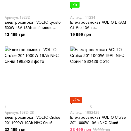
Хіт
Артикул: 19232
Артикул: 11234
Електросамокат VOLTO Lydsto
Електросамокат VOLTO EKAM
500W 48V 13Ah зі зʼємною
С1 Pro 13Ah з
батареєю чорний
амортизаторами
13 499 грн
19 999 грн
−7%
1
5
Артикул: 1982428
Артикул: 1982429
Електросамокат VOLTO Cruise
Електросамокат VOLTO Cruise
20" 1000W 19Ah NFC Синій
20" 1000W 19Ah NFC Сірий
32 499 грн
33 499 грн
36 000 грн