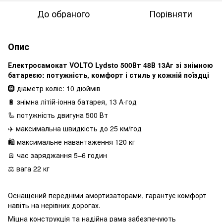
До обраного
Порівняти
Опис
Електросамокат VOLTO Lydsto 500Вт 48В 13Аг зі знімною
батареєю: потужність, комфорт і стиль у кожній поїздці
🛞 діаметр коліс: 10 дюймів
🔋 знімна літій-іонна батарея, 13 А·год
🦾 потужність двигуна 500 Вт
✈️ максимальна швидкість до 25 км/год
🛍 максимальне навантаження 120 кг
🪫 час заряджання 5–6 годин
⚖️ вага 22 кг
Оснащений передніми амортизаторами, гарантує комфорт
навіть на нерівних дорогах.
Міцна конструкція та надійна рама забезпечують