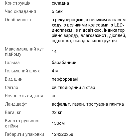
Конструкція
складна
Час складання
5 сек
Особливості
з рекуперацією, з великим запасом
ходу, з великими колесами, з LED-
дисплеєм , з підсвіткою, індикатор
рівня заряду, влагозахист, дісплей,
підсвітка, складна конструкція
Максимальний кут
14°
підйому
Гальма
барабанний
Гальмівний шлях
4 м
Вид шин
перфоровані
Світло
світлодіодний ліхтар
Наявність сидіння
ні
Ландшафт
асфальт, газон, тротуарна плитка
Вага, кг
22 кг
Висота рульової
130см
стійки
Габарити упаковки
124х20х59