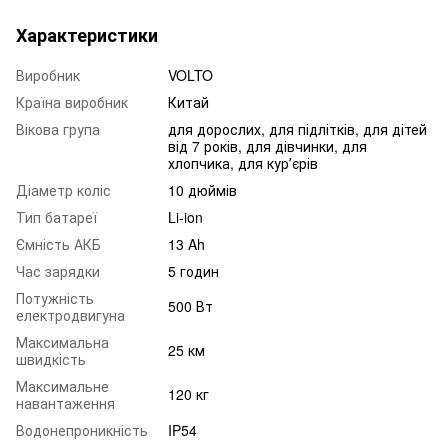
Характеристики
Виробник
VOLTO
Країна виробник
Китай
Вікова група
для дорослих, для підлітків, для дітей
від 7 років, для дівчинки, для
хлопчика, для курʼєрів
Діаметр коліс
10 дюймів
Тип батареї
Li-ion
Ємність АКБ
13 Ah
Час зарядки
5 годин
Потужність
500 Вт
електродвигуна
Максимальна
25 км
швидкість
Максимальне
120 кг
навантаження
Водонепроникність
IP54