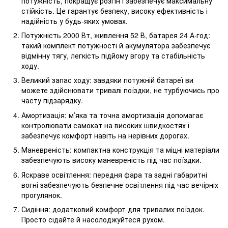
потужність, покращує розгін і забезпечує максимальну
стійкість. Це гарантує безпеку, високу ефективність і
надійність у будь-яких умовах.
Потужність 2000 Вт, живлення 52 В, батарея 24 А·год:
такий комплект потужності й акумулятора забезпечує
відмінну тягу, легкість підйому вгору та стабільність
ходу.
Великий запас ходу: завдяки потужній батареї ви
можете здійснювати тривалі поїздки, не турбуючись про
часту підзарядку.
Амортизація: м’яка та точна амортизація допомагає
контролювати самокат на високих швидкостях і
забезпечує комфорт навіть на нерівних дорогах.
Маневреність: компактна конструкція та міцні матеріали
забезпечують високу маневреність під час поїздки.
Яскраве освітлення: передня фара та задні габаритні
вогні забезпечують безпечне освітлення під час вечірніх
прогулянок.
Сидіння: додатковий комфорт для тривалих поїздок.
Просто сідайте й насолоджуйтеся рухом.