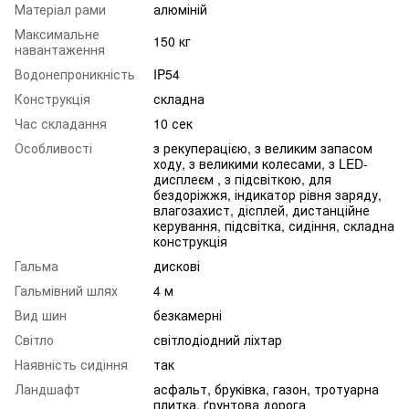
Матеріал рами
алюміній
Максимальне
150 кг
навантаження
Водонепроникність
IP54
Конструкція
складна
Час складання
10 сек
Особливості
з рекуперацією, з великим запасом
ходу, з великими колесами, з LED-
дисплеєм , з підсвіткою, для
бездоріжжя, індикатор рівня заряду,
влагозахист, дісплей, дистанційне
керування, підсвітка, сидіння, складна
конструкція
Гальма
дискові
Гальмівний шлях
4 м
Вид шин
безкамерні
Світло
світлодіодний ліхтар
Наявність сидіння
так
Ландшафт
асфальт, бруківка, газон, тротуарна
плитка, ґрунтова дорога