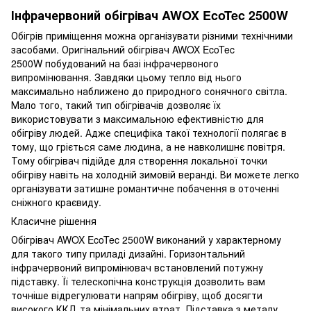
Інфрачервоний обігрівач AWOX EcoTec 2500W
Обігрів приміщення можна організувати різними технічними
засобами. Оригінальний обігрівач AWOX EcoTec
2500W побудований на базі інфрачервоного
випромінювання. Завдяки цьому тепло від нього
максимально наближено до природного сонячного світла.
Мало того, такий тип обігрівачів дозволяє їх
використовувати з максимальною ефективністю для
обігріву людей. Адже специфіка такої технології полягає в
тому, що гріється саме людина, а не навколишнє повітря.
Тому обігрівач підійде для створення локальної точки
обігріву навіть на холодній зимовій веранді. Ви можете легко
організувати затишне романтичне побачення в оточенні
сніжного краєвиду.
Класичне рішення
Обігрівач AWOX EcoTec 2500W виконаний у характерному
для такого типу приладі дизайні. Горизонтальний
інфрачервоний випромінювач встановлений потужну
підставку. Її телескопічна конструкція дозволить вам
точніше відрегулювати напрям обігріву, щоб досягти
високого ККД та мінімальних втрат. Підставка з металу,