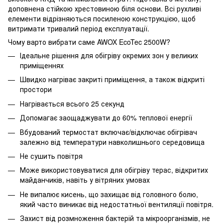
доповнена стійкою хрестовиною біля основи. Всі рухливі
елементи відрізняються посиленою конструкцією, щоб
витримати тривалий період експлуатації.
Чому варто вибрати саме AWOX EcoTec 2500W?
Ідеальне рішення для обігріву окремих зон у великих
приміщеннях
Швидко нагріває закриті приміщення, а також відкриті
простори
Нагрівається всього 25 секунд
Допомагає заощаджувати до 60% теплової енергії
Вбудований термостат включає/відключає обігрівач
залежно від температури навколишнього середовища
Не сушить повітря
Може використовуватися для обігріву терас, відкритих
майданчиків, навіть у вітряних умовах
Не випалює кисень, що захищає від головного болю,
який часто виникає від недостатньої вентиляції повітря.
Захист від розмноження бактерій та мікроорганізмів, не