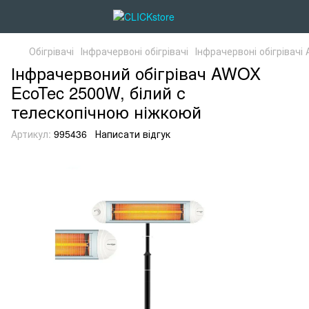
Обігрівачі
Інфрачервоні обігрівачі
Інфрачервоні обігрівач
Інфрачервоний обігрівач AWOX
EcoTec 2500W, білий с
телескопічною ніжкоюй
Артикул:
995436
Написати відгук