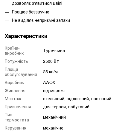
дозволяє з'явитися цвілі
Працює беззвучно
Не виділяє неприємні запахи
Характеристики
Країна-
Туреччина
виробник
Потужність
2500 Вт
Площа
25 кв/м
обслуговування
Виробник
AWOX
Живлення
від мережі
Монтаж
стельовий, підлоговий, настінний
Призначення
для тераси, побутовий
Тип
механічний
термостата
Керування
механічне