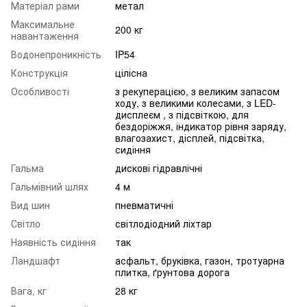
Матеріал рами
метал
Максимальне
200 кг
навантаження
Водонепроникність
IP54
Конструкція
цілісна
Особливості
з рекуперацією, з великим запасом
ходу, з великими колесами, з LED-
дисплеєм , з підсвіткою, для
бездоріжжя, індикатор рівня заряду,
влагозахист, дісплей, підсвітка,
сидіння
Гальма
дискові гідравлічні
Гальмівний шлях
4 м
Вид шин
пневматичні
Світло
світлодіодний ліхтар
Наявність сидіння
так
Ландшафт
асфальт, бруківка, газон, тротуарна
плитка, ґрунтова дорога
Вага, кг
28 кг