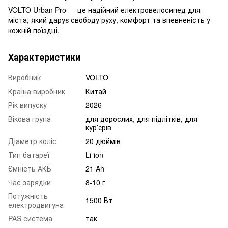
VOLTO Urban Pro — це надійний електровелосипед для
міста, який дарує свободу руху, комфорт та впевненість у
кожній поїздці.
Характеристики
Виробник
VOLTO
Країна виробник
Китай
Рік випуску
2026
Вікова група
для дорослих, для підлітків, для
курʼєрів
Діаметр коліс
20 дюймів
Тип батареї
Li-ion
Ємність АКБ
21 Ah
Час зарядки
8-10 г
Потужність
1500 Вт
електродвигуна
PAS система
так