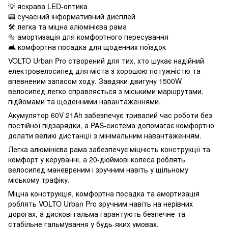
💡 яскрава LED-оптика
📟 сучасний інформативний дисплей
🛠 легка та міцна алюмінієва рама
🔩 амортизація для комфортного пересування
🛋 комфортна посадка для щоденних поїздок
VOLTO Urban Pro створений для тих, хто шукає надійний
електровелосипед для міста з хорошою потужністю та
впевненим запасом ходу. Завдяки двигуну 1500W
велосипед легко справляється з міськими маршрутами,
підйомами та щоденними навантаженнями.
Акумулятор 60V 21Ah забезпечує тривалий час роботи без
постійної підзарядки, а PAS-система допомагає комфортно
долати великі дистанції з мінімальним навантаженням.
Легка алюмінієва рама забезпечує міцність конструкції та
комфорт у керуванні, а 20-дюймові колеса роблять
велосипед маневреним і зручним навіть у щільному
міському трафіку.
Міцна конструкція, комфортна посадка та амортизація
роблять VOLTO Urban Pro зручним навіть на нерівних
дорогах, а дискові гальма гарантують безпечне та
стабільне гальмування у будь-яких умовах.