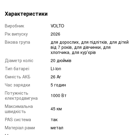
Характеристики
Виробник
VOLTO
Рік випуску
2026
Вікова група
для дорослих, для підлітків, для дітей
від 7 років, для дівчинки, для
хлопчика, для курʼєрів
Діаметр коліс
20 дюймів
Тип батареї
Li-ion
Ємність АКБ
26 Aг
Час зарядки
5 годин
Потужність
1000 Вт
електродвигуна
Максимальна
45 км
швидкість
PAS система
так
Матеріал рами
метал