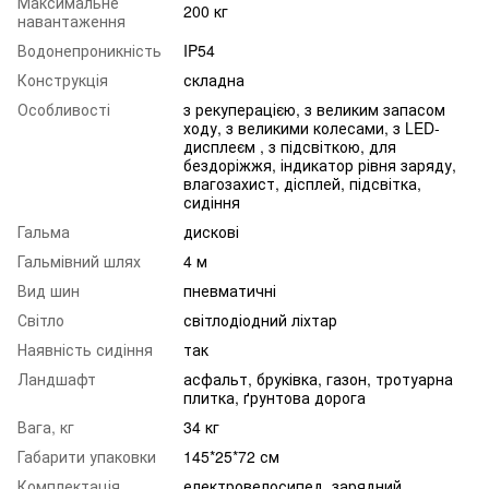
Максимальне
200 кг
навантаження
Водонепроникність
IP54
Конструкція
складна
Особливості
з рекуперацією, з великим запасом
ходу, з великими колесами, з LED-
дисплеєм , з підсвіткою, для
бездоріжжя, індикатор рівня заряду,
влагозахист, дісплей, підсвітка,
сидіння
Гальма
дискові
Гальмівний шлях
4 м
Вид шин
пневматичні
Світло
світлодіодний ліхтар
Наявність сидіння
так
Ландшафт
асфальт, бруківка, газон, тротуарна
плитка, ґрунтова дорога
Вага, кг
34 кг
Габарити упаковки
145*25*72 см
Комплектація
електровелосипед, зарядний