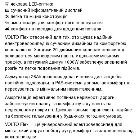
💡 яскрава LED-оптика
📟 сучасний інформативний дисплей
🛠 легка та міцна конструкція
🔩 амортизація для комфортного пересування
🛋 комфортна посадка для щоденних поїздок
VOLTO Flex створений для тих, хто шукає надійний
електровелосипед із сучасним дизайном та комфортною
керованістю. Завдяки 20-дюймовим колесам велосипед
залишається маневреним навіть у щільному міському
трафіку, а потужний двигун 1000W забезпечує впевнений
розгін та легке подолання підйомів.
Акумулятор 26Ah дозволяє долати великі дистанції без
постійної підзарядки, а PAS-система допомагає комфортно
пересуватись із мінімальним навантаженням.
Амортизація ефективно поглинає нерівності дороги,
забезпечуючи плавну та комфортну їзду навіть на
неідеальному покритті. Дискові гальма гарантують надійне
та безпечне гальмування у будь-яких погодних умовах.
VOLTO Flex — це універсальний електровелосипед для
міста, який дарує свободу руху, комфорт та задоволення від
кожної поїздки.