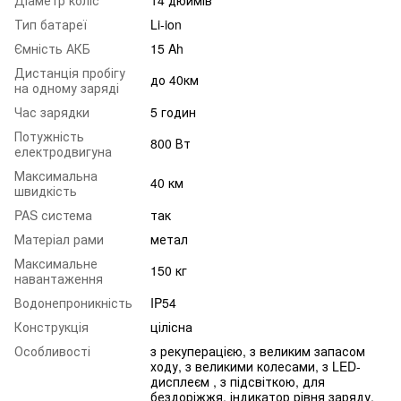
Тип батареї
Li-ion
Ємність АКБ
15 Ah
Дистанція пробігу
до 40км
на одному заряді
Час зарядки
5 годин
Потужність
800 Вт
електродвигуна
Максимальна
40 км
швидкість
PAS система
так
Матеріал рами
метал
Максимальне
150 кг
навантаження
Водонепроникність
IP54
Конструкція
цілісна
Особливості
з рекуперацією, з великим запасом
ходу, з великими колесами, з LED-
дисплеєм , з підсвіткою, для
бездоріжжя, індикатор рівня заряду,