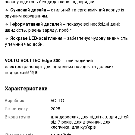
значну відстань без додаткової підзарядки.
🔹
Сучасний дизайн
– стильний та ергономічний корпус із
зручним керуванням.
🔹
Інформативний дисплей
– показує всі необхідні дані:
швидкість, рівень заряду, пробіг.
🔹
Яскраве LED-освітлення
– забезпечує чудову видимість
у темний час доби.
VOLTO BOLTTEC Edge 800
– твій надійний
електротранспорт для щоденних поїздок та далеких
подорожей! 🚀🔋
Характеристики
Виробник
VOLTO
Рік випуску
2025
Вікова група
для дорослих, для підлітків, для дітей
від 7 років, для дівчинки, для
хлопчика, для курʼєрів
Діаметр коліс
14 дюймів