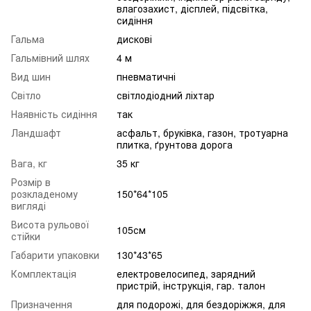
влагозахист, дісплей, підсвітка,
сидіння
Гальма
дискові
Гальмівний шлях
4 м
Вид шин
пневматичні
Світло
світлодіодний ліхтар
Наявність сидіння
так
Ландшафт
асфальт, бруківка, газон, тротуарна
плитка, ґрунтова дорога
Вага, кг
35 кг
Розмір в
розкладеному
150*64*105
вигляді
Висота рульової
105см
стійки
Габарити упаковки
130*43*65
Комплектація
електровелосипед, зарядний
пристрій, інструкція, гар. талон
Призначення
для подорожі, для бездоріжжя, для