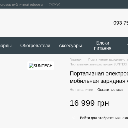
Укр
Рус
оговор публичной оферты
093 7
Блоки
борды
Обогреватели
Аксесуары
питания
Главная
Портативные зарядные ст
Портативная электростанция SUNTECH
Портативная электр
мобильная зарядная 
Нет в наличии
Оставить отзыв
16 999 грн
Войти
для отображения нако
%