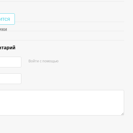
ится
ики
нтарий
Войти с помощью