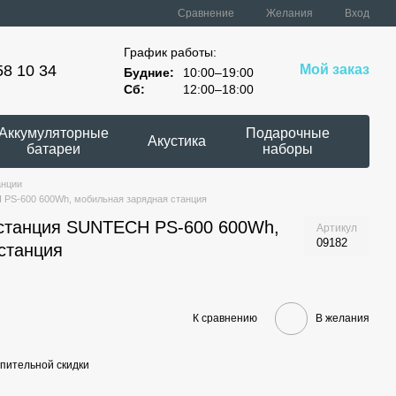
Сравнение
Желания
Вход
График работы:
58 10 34
Мой заказ
Будние:
10:00–19:00
Сб:
12:00–18:00
Аккумуляторные
Подарочные
Акустика
батареи
наборы
анции
 PS-600 600Wh, мобильная зарядная станция
останция SUNTECH PS-600 600Wh,
Артикул
09182
станция
К сравнению
В желания
пительной скидки