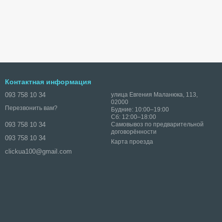
Контактная информация
093 758 10 34
улица Евгения Маланюка, 113,
02000
Перезвонить вам?
Будние: 10:00–19:00
Сб: 12:00–18:00
Самовывоз по предварительной
093 758 10 34
договорённости
093 758 10 34
Карта проезда
clickua100@gmail.com