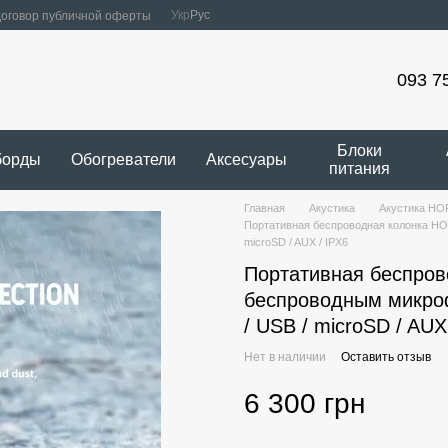
Укр
Рус
оговор публичной оферты
093 7
Блоки
борды
Обогреватели
Аксесуары
питания
Главная
Акустика
Акустика H
Портативная беспроводная колонка HOP
microSD / AUX / IPX6
Портативная беспро
беспроводным микрофо
/ USB / microSD / AUX
Нет в наличии
Оставить отзыв
6 300 грн