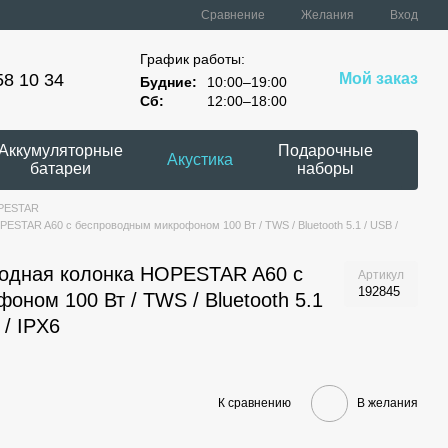
Сравнение
Желания
Вход
График работы:
58 10 34
Мой заказ
Будние:
10:00–19:00
Сб:
12:00–18:00
Аккумуляторные
Подарочные
Акустика
батареи
наборы
OPESTAR
ESTAR A60 с беспроводным микрофоном 100 Вт / TWS / Bluetooth 5.1 / USB /
водная колонка HOPESTAR A60 с
Артикул
192845
ном 100 Вт / TWS / Bluetooth 5.1
 / IPX6
К сравнению
В желания