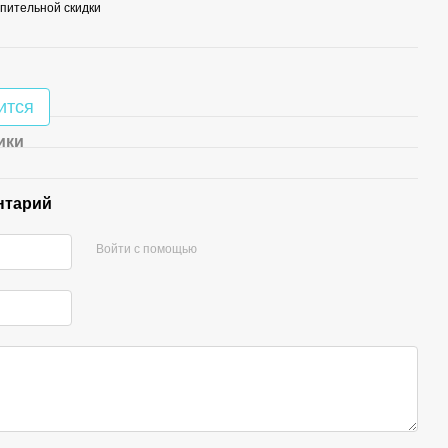
пительной скидки
ится
ики
нтарий
Войти с помощью