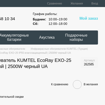
Сравнение
Желания
Вход
График работы:
58 10 34
Мой заказ
Будние:
10:00–19:00
Сб:
12:00–18:00
Аккумуляторные
Подарочные
Акустика
батареи
наборы
асные обогреватели
Инфракрасные обогреватели KUMTEL (Турция)
coRay EXО-25 IP55 влагозащищенный | 2500W черный UA
еватель KUMTEL EcoRay EXО-25
Артикул
262585
й | 2500W черный UA
К сравнению
В желания
пительной скидки