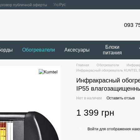
Укр
Рус
оговор публичной оферты
093 7
Блоки
борды
Обогреватели
Аксесуары
питания
Главная
Обогреватели
Инфракр
Инфракрасный обогреватель KUMTEL E
Инфракрасный обогр
IP55 влагозащищенны
Нет в наличии
Оставить отзыв
1 399 грн
Войти
для отображения нако
%