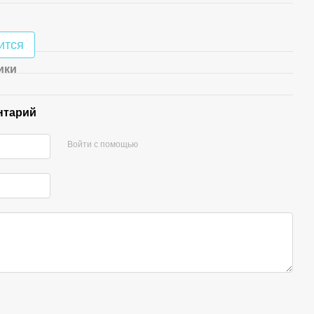
ится
ики
нтарий
Войти с помощью