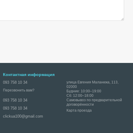
Контактная информация
093 758 10 34
улица Евгения Маланюка, 113,
02000
Перезвонить вам?
Будние: 10:00–19:00
Сб: 12:00–18:00
Самовывоз по предварительной
093 758 10 34
договорённости
093 758 10 34
Карта проезда
clickua100@gmail.com