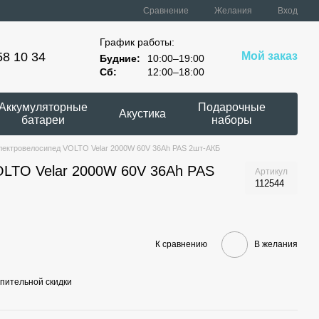
Сравнение
Желания
Вход
График работы:
58 10 34
Мой заказ
Будние:
10:00–19:00
Сб:
12:00–18:00
Аккумуляторные
Подарочные
Акустика
батареи
наборы
лектровелосипед VOLTO Velar 2000W 60V 36Ah PAS 2шт-АКБ
OLTO Velar 2000W 60V 36Ah PAS
Артикул
112544
К сравнению
В желания
пительной скидки