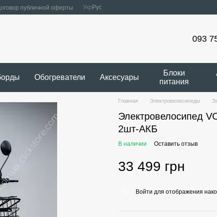
Укр
Рус
оговор публичной оферты
093 7
Блоки
борды
Обогреватели
Аксесуары
питания
Главная
Электровелосипеды
Э
Электровелосипед V
2шт-АКБ
В наличии
Оставить отзыв
33 499 грн
Войти
для отображения нако
%