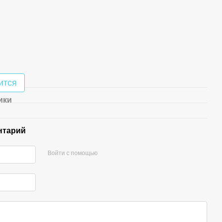
ится
ики
нтарий
Войти с помощью