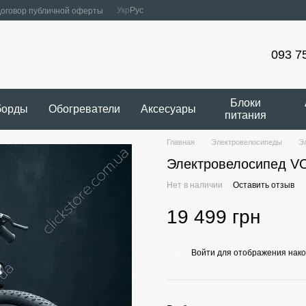
Укр
Рус
оговор публичной оферты
093 7
Блоки
борды
Обогреватели
Аксесуары
питания
Главная
Электровелосипеды
Э
Электровелосипед V
Нет в наличии
Оставить отзыв
19 499 грн
Войти
для отображения нако
%