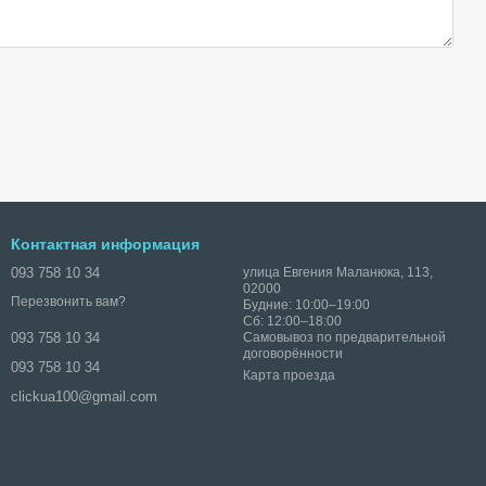
Контактная информация
093 758 10 34
улица Евгения Маланюка, 113,
02000
Перезвонить вам?
Будние: 10:00–19:00
Сб: 12:00–18:00
Самовывоз по предварительной
093 758 10 34
договорённости
093 758 10 34
Карта проезда
clickua100@gmail.com