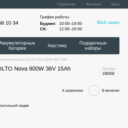
Сравнение
Желания
Вход
График работы:
58 10 34
Мой заказ
Будние:
10:00–19:00
Сб:
12:00–18:00
Аккумуляторные
Подарочные
Акустика
батареи
наборы
лектровелосипед VOLTO Nova 800W 36V 15Ah
OLTO Nova 800W 36V 15Ah
Артикул
198358
К сравнению
В желания
пительной скидки