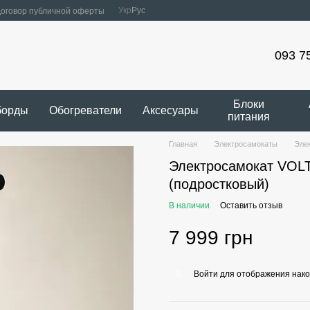
Укр
Рус
оговор публичной оферты
093 7
Блоки
борды
Обогреватели
Аксесуары
питания
Главная
Электросамокаты
Эле
Электросамокат VOL
(подростковый)
В наличии
Оставить отзыв
7 999 грн
Войти
для отображения нако
%