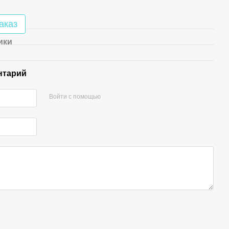
аказ
ики
нтарий
Войти с помощью